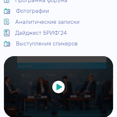
Программа форума
Фотографии
Аналитические записки
Дайджест БРИФ’24
Выступления спикеров