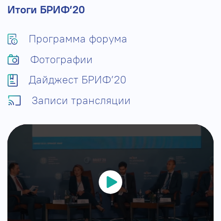
Итоги БРИФ’20
Программа форума
Фотографии
Дайджест БРИФ’20
Записи трансляции