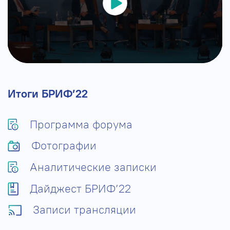
Итоги БРИФ’22
Программа форума
Фотографии
Аналитические записки
Дайджест БРИФ’22
Записи трансляции