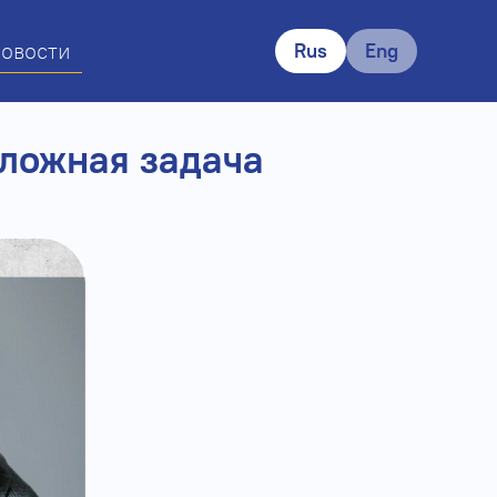
овости
Rus
Eng
сложная задача