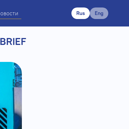
овости
Rus
Eng
 BRIEF