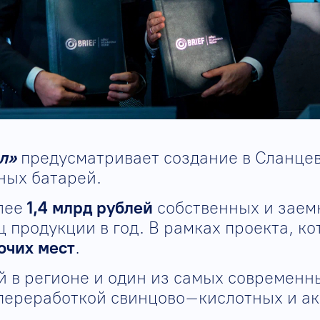
л»
предусматривает создание в Сланце
ных батарей.
олее
1,4 млрд рублей
собственных и заемн
ц продукции в год. В рамках проекта, к
очих мест
.
 в регионе и один из самых современны
переработкой свинцово–кислотных и ак