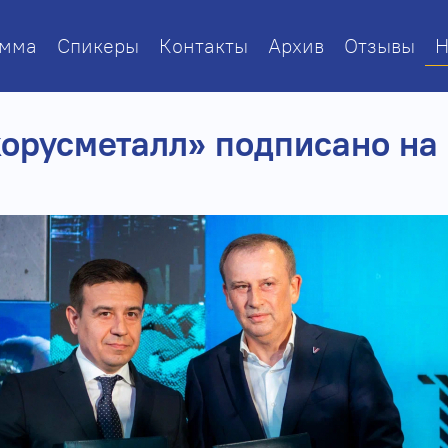
амма
Спикеры
Контакты
Архив
Отзывы
Н
корусметалл» подписано на